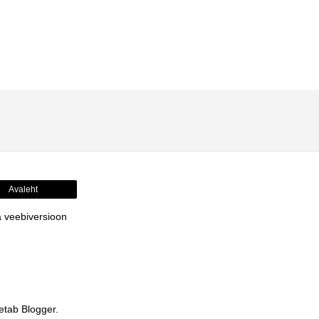
Avaleht
 veebiversioon
etab
Blogger
.